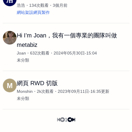
浩浩
134次觀看
3個月前
網站架設網頁製作
Hi I'm Joan，我有一個專業的團隊叫做
metabiz
Joan
632次觀看
2024年05月30日-15:04
未分類
網頁 RWD 切版
M
Monshin
2k次觀看
2023年09月11日-16:35更新
未分類
1