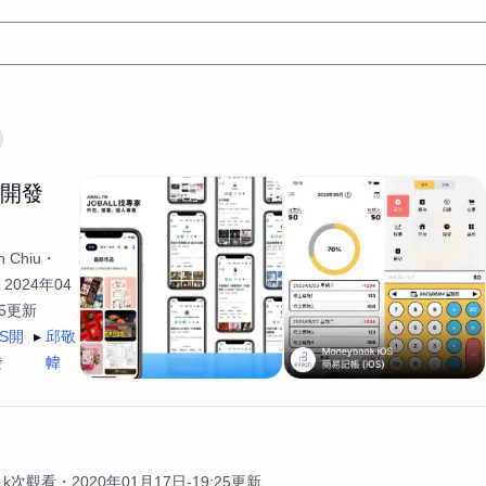
文案
AI應用
AI
網頁設計
軟體開發
網站架設網頁製
生開發
設計
平面設計師
AI影片製作
P圖改圖修圖
廣告操作
程式
商業攝影
廣告行銷服務
室內設計
網站開發
 Chiu
WordPress網站架設與網站維護救援
生產設計
網頁製作
S
2024年04
35更新
手
影像設計
視覺設計
自我介紹
業務外包
設計建
OS開
邱敬
計
電商自媒體平面設計
長篇文案短
影片製作
長篇文案
發
幃
開發
龔之聲
品牌設計
工程製圖
影像製作剪輯調色podca
產品設計
遊戲開發
網站架設
案
.1k次觀看
2020年01月17日-19:25更新