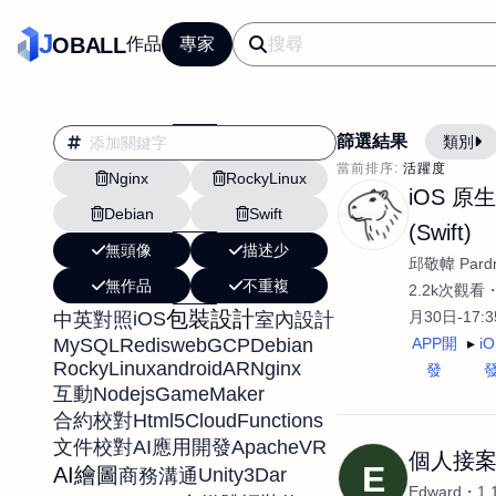
J
OBALL
作品
專家
篩選結果
類別
當前排序:
活躍度
Nginx
RockyLinux
翻譯
行銷
iOS 原
Debian
Swift
影片剪輯
平面
(Swift)
無頭像
描述少
設計插畫
pt副業
邱敬幃 Pardn
無作品
不重複
網站設計與架設
2.2k次觀看
包裝設計
iOS
月30日-17:
中英對照
室內設計
文案撰寫翻譯虛擬助
MySQL
Redis
web
GCP
Debian
APP開
i
DM傳單海報平面設
RockyLinux
android
AR
Nginx
發
Nodejs
GameMaker
互動
插畫設計
APP
Html5
CloudFunctions
合約校對
影音
戶外vlog
Apache
VR
文件校對
AI應用開發
個人接
E
AI繪圖
Unity3D
ar
商務溝通
Edward
1