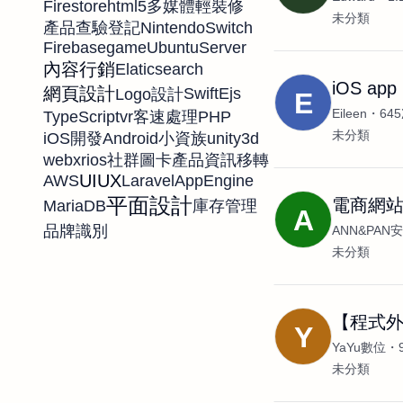
Firestore
html5
多媒體
輕裝修
未分類
NintendoSwitch
產品查驗登記
Firebase
game
UbuntuServer
內容行銷
Elaticsearch
iOS ap
網頁設計
Swift
Ejs
Logo設計
E
Eileen
64
TypeScript
vr
PHP
客速處理
未分類
Android
unity
3d
iOS開發
小資族
webxr
ios
社群圖卡
產品資訊移轉
UIUX
AWS
Laravel
AppEngine
平面設計
電商網
MariaDB
庫存管理
A
品牌識別
ANN&PA
未分類
【程式外
Y
YaYu數位
未分類