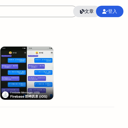
文章
登入
作
語言
整合行銷公關
冷凍空調安裝維修保養
SEO
CRM
GoogleAnalytics
整合行銷策略
接案
照片後製修圖
創業
Excel
CI醫學論文寫作投稿
Flutter
后期师酱汁
模渲染
Solidworks
插畫
攝影
設計
動畫製作
服務項目
室內設計裝修
st剪輯
品牌導航專家
3D製圖設計
影音剪輯