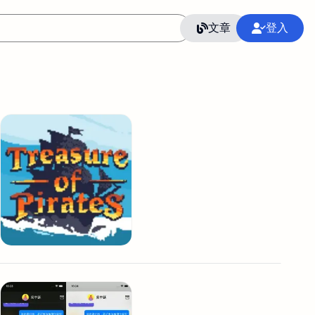
文章
登入
作
語言
整合行銷公關
冷凍空調安裝維修保養
SEO
CRM
GoogleAnalytics
整合行銷策略
接案
照片後製修圖
創業
Excel
CI醫學論文寫作投稿
Flutter
后期师酱汁
模渲染
Solidworks
插畫
攝影
設計
動畫製作
服務項目
室內設計裝修
st剪輯
品牌導航專家
3D製圖設計
影音剪輯