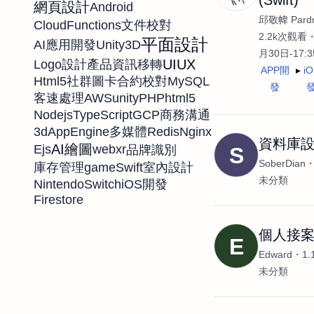
網頁設計
Android
邱敬幃 Pardn
CloudFunctions
文件校對
2.2k次觀看
平面設計
Unity3D
AI應用開發
月30日-17:
UIUX
Logo設計
產品資訊移轉
APP開
i
Html5
MySQL
社群圖卡
合約校對
發
AWS
unity
PHP
html5
客速處理
Nodejs
TypeScript
GCP
商務溝通
3d
AppEngine
Redis
Nginx
多媒體
資料庫
AI繪圖
Ejs
webxr
品牌識別
S
SoberDian
game
Swift
庫存管理
室內設計
未分類
NintendoSwitch
iOS開發
Firestore
個人接
E
Edward
1
未分類