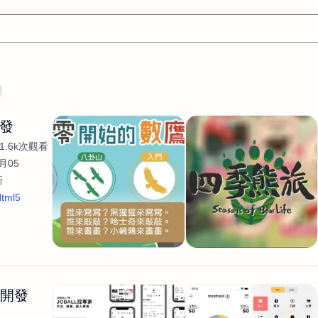
文案
AI應用
AI
網頁設計
軟體開發
網站架設網頁製
開發
設計
平面設計師
AI影片製作
P圖改圖修圖
廣告操作
1.6k次觀看
程式
商業攝影
廣告行銷服務
室內設計
網站開發
月05
新
WordPress網站架設與網站維護救援
生產設計
網頁製作
S
tml5
手
影像設計
視覺設計
自我介紹
業務外包
設計建
計
電商自媒體平面設計
長篇文案短
影片製作
長篇文案
開發
龔之聲
品牌設計
工程製圖
影像製作剪輯調色podca
產品設計
遊戲開發
網站架設
生開發