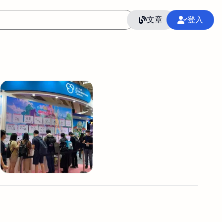
文章
登入
作
語言
整合行銷公關
冷凍空調安裝維修保養
SEO
CRM
GoogleAnalytics
整合行銷策略
接案
照片後製修圖
創業
Excel
CI醫學論文寫作投稿
Flutter
后期师酱汁
模渲染
Solidworks
插畫
攝影
設計
動畫製作
服務項目
室內設計裝修
st剪輯
品牌導航專家
3D製圖設計
影音剪輯