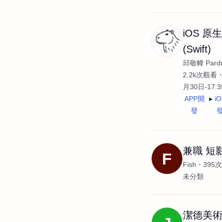
iOS 原
(Swift)
邱敬幃 Pardn
2.2k次觀看
月30日-17:
APP開
i
發
兼職 短
F
Fish
395
未分類
潔德美