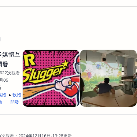
文案
AI應用
AI
網頁設計
軟體開發
網站架設網頁製
/多媒體互
設計
平面設計師
AI影片製作
P圖改圖修圖
廣告操作
開發
程式
商業攝影
廣告行銷服務
室內設計
網站開發
622次觀看
WordPress網站架設與網站維護救援
生產設計
網頁製作
S
月05
新
手
影像設計
視覺設計
自我介紹
業務外包
設計建
媒體
軟體
計
電商自媒體平面設計
長篇文案短
影片製作
長篇文案
動
開發
開發
龔之聲
品牌設計
工程製圖
影像製作剪輯調色podca
產品設計
遊戲開發
網站架設
作
4k次觀看
2024年12月16日-13:28更新