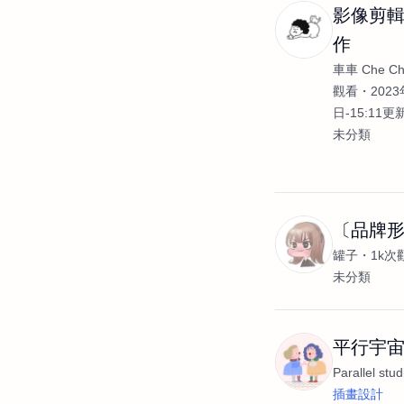
影像剪輯
作
車車 Che C
觀看
2023
日-15:11更
未分類
〔品牌
罐子
1k次
未分類
平行宇宙 Pa
Parallel stud
插畫設計