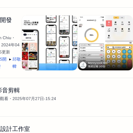
生開發
 Chiu
2024年04
35更新
OS開
邱敬
發
幃
影音剪輯
次觀看
2025年07月27日-15:24
術設計工作室