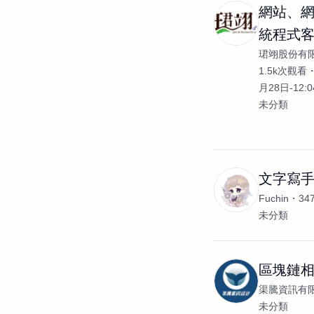
網站、
統程式
珺翊股份有
發
1.5k次觀看
月28日-12:
未分類
文字寫
Fuchin
34
未分類
區塊鏈
渠騰資訊有
未分類