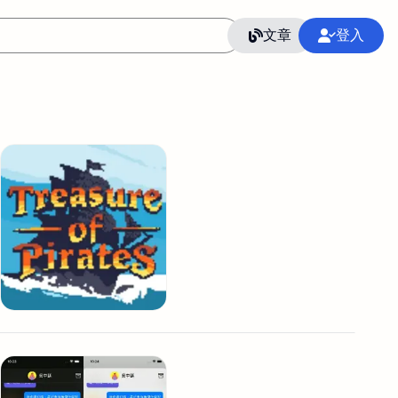
文章
登入
作
語言
整合行銷公關
冷凍空調安裝維修保養
SEO
CRM
GoogleAnalytics
整合行銷策略
接案
照片後製修圖
創業
Excel
CI醫學論文寫作投稿
Flutter
后期师酱汁
模渲染
Solidworks
插畫
攝影
設計
動畫製作
服務項目
室內設計裝修
st剪輯
品牌導航專家
3D製圖設計
影音剪輯