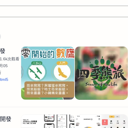
文案
AI應用
AI
網頁設計
軟體開發
網站架設網頁製
開發
設計
平面設計師
AI影片製作
P圖改圖修圖
廣告操作
1.6k次觀看
程式
商業攝影
廣告行銷服務
室內設計
網站開發
月05
新
WordPress網站架設與網站維護救援
生產設計
網頁製作
S
tml5
手
影像設計
視覺設計
自我介紹
業務外包
設計建
計
電商自媒體平面設計
長篇文案短
影片製作
長篇文案
開發
龔之聲
品牌設計
工程製圖
影像製作剪輯調色podca
產品設計
遊戲開發
網站架設
生開發