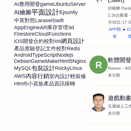
game
UbuntuServer
AI應用開發
邱敬幃 Pardn
平面設計
AI繪圖
Ejs
unity
2.2k次觀看
Laravel
Swift
中英對照
月30日-17:
AppEngine
AR
3d
庫存管理
APP開
i
Firestore
CloudFunctions
發
網頁設計
ios
iOS開發
合約校對
Redis
產品查驗登記
文件校對
Android
TypeScript
Nodejs
軟體開
Debian
GameMaker
html5
Nginx
R
包裝設計
MySQL
RockyLinux
Raines
4
內容行銷
未分類
AWS
室內設計
輕裝修
Html5
小資族
產品資訊移轉
遊戲動
豆腐個人工
未分類