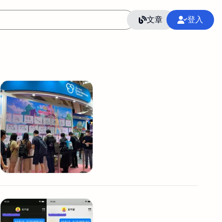
文章
登入
作
語言
整合行銷公關
冷凍空調安裝維修保養
SEO
CRM
GoogleAnalytics
整合行銷策略
接案
照片後製修圖
創業
Excel
CI醫學論文寫作投稿
Flutter
后期师酱汁
模渲染
Solidworks
插畫
攝影
設計
動畫製作
服務項目
室內設計裝修
st剪輯
品牌導航專家
3D製圖設計
影音剪輯