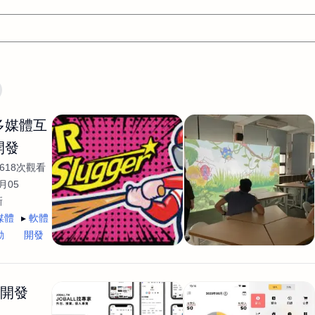
文案
AI應用
AI
網頁設計
軟體開發
網站架設網頁製
/多媒體互
設計
平面設計師
AI影片製作
P圖改圖修圖
廣告操作
開發
程式
商業攝影
廣告行銷服務
室內設計
網站開發
618次觀看
WordPress網站架設與網站維護救援
生產設計
網頁製作
S
月05
新
手
影像設計
視覺設計
自我介紹
業務外包
設計建
媒體
軟體
計
電商自媒體平面設計
長篇文案短
影片製作
長篇文案
動
開發
開發
龔之聲
品牌設計
工程製圖
影像製作剪輯調色podca
產品設計
遊戲開發
網站架設
生開發