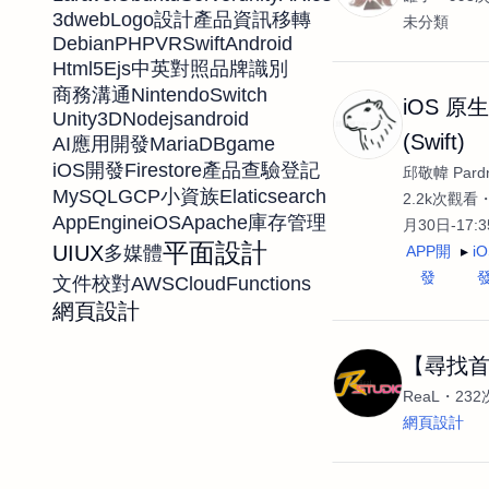
3d
web
Logo設計
產品資訊移轉
未分類
Debian
PHP
VR
Swift
Android
Html5
Ejs
中英對照
品牌識別
NintendoSwitch
商務溝通
iOS 原
Unity3D
Nodejs
android
(Swift)
MariaDB
game
AI應用開發
Firestore
iOS開發
產品查驗登記
邱敬幃 Pardn
MySQL
GCP
Elaticsearch
小資族
2.2k次觀看
AppEngine
iOS
Apache
庫存管理
月30日-17:
平面設計
UIUX
APP開
i
多媒體
發
AWS
CloudFunctions
文件校對
網頁設計
【尋找
ReaL
23
網頁設計