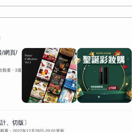
文案
AI應用
AI
網頁設計
軟體開發
網站架設網頁製
/網頁/
設計
平面設計師
AI影片製作
P圖改圖修圖
廣告操作
計
程式
商業攝影
廣告行銷服務
室內設計
網站開發
k次觀看
3週
WordPress網站架設與網站維護救援
生產設計
網頁製作
S
手
影像設計
視覺設計
自我介紹
業務外包
設計建
計
電商自媒體平面設計
長篇文案短
影片製作
長篇文案
開發
龔之聲
品牌設計
工程製圖
影像製作剪輯調色podca
產品設計
遊戲開發
網站架設
設計、切版〕
次觀看
2022年12月28日-20:01更新