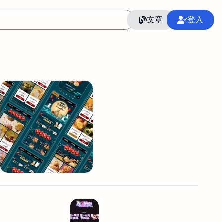
文章
登入
作
語言
整合行銷公關
冷凍空調安裝維修保養
SEO
CRM
GoogleAnalytics
整合行銷策略
接案
照片後製修圖
創業
Excel
CI醫學論文寫作投稿
Flutter
后期师酱汁
模渲染
Solidworks
插畫
攝影
設計
動畫製作
服務項目
室內設計裝修
st剪輯
品牌導航專家
3D製圖設計
影音剪輯