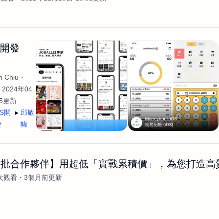
生開發
 Chiu
2024年04
35更新
OS開
邱敬
發
幃
首批合作夥伴】用超低「實戰累積價」，為您打造高
2次觀看
3個月前更新