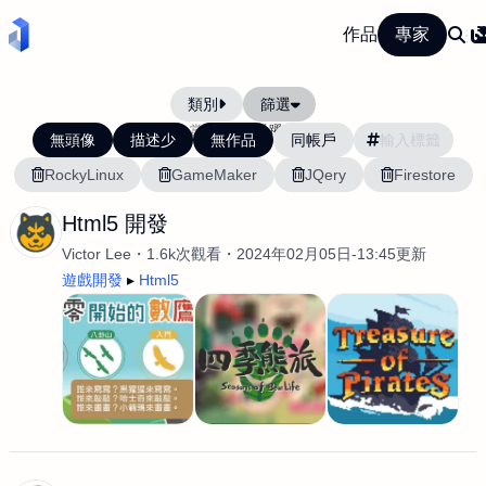
作品
專家
類別
篩選
當前排序:
活躍度
無頭像
描述少
無作品
同帳戶
RockyLinux
GameMaker
JQery
Firestore
Html5 開發
Victor Lee
1.6k次觀看
2024年02月05日-13:45更新
遊戲開發
Html5