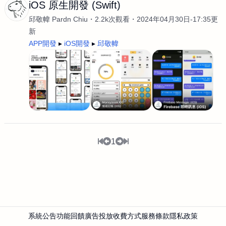
iOS 原生開發 (Swift)
邱敬幃 Pardn Chiu
2.2k次觀看
2024年04月30日-17:35更
新
APP開發
iOS開發
邱敬幃
1
系統公告
功能回饋
廣告投放
收費方式
服務條款
隱私政策