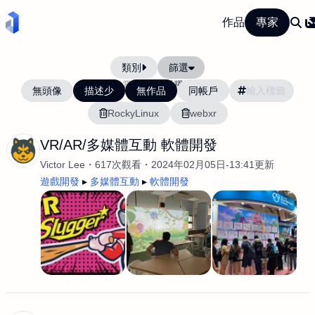
作品
專家
類別
篩選
當前排序:
活躍度
無頭像
描述少
無作品
同帳戶
RockyLinux
webxr
VR/AR/多媒體互動 軟體開發
Victor Lee
617次觀看
2024年02月05日-13:41更新
遊戲開發
多媒體互動
軟體開發