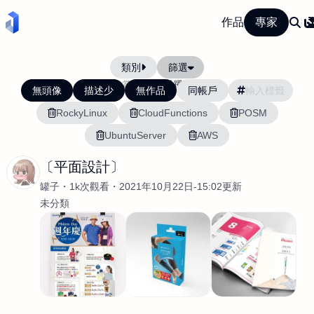
作品
專家
類別
篩選
當前排序:
活躍度
無頭像
描述少
無作品
同帳戶
RockyLinux
CloudFunctions
POSM
UbuntuServer
AWS
〔平面設計〕
罐子
1k次觀看
2021年10月22日-15:02更新
未分類