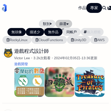
作品
專家
類別
篩選
當前排序:
活躍度
無頭像
描述少
無作品
同帳戶
RockyLinux
CloudFunctions
Unity3D
AWS
遊戲程式設計師
Victor Lee
3.2k次觀看
2024年02月05日-13:36更新
遊戲開發