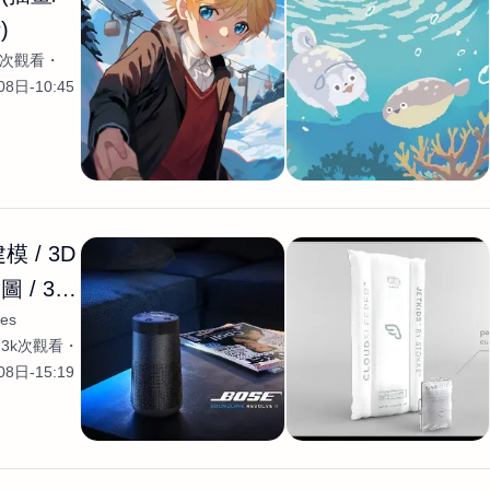
)
8k次觀看
8日-10:45
模 / 3D
 / 3D
es
/ 網頁
3k次觀看
b3D
8日-15:19