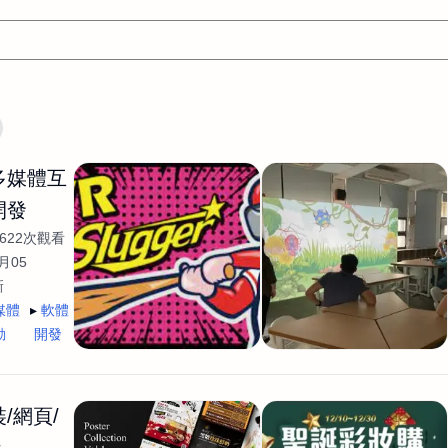
文案
AI應用
AI
網頁設計
軟體開發
網站架設網頁製
/多媒體互
設計
平面設計師
AI影片製作
P圖改圖修圖
廣告操作
開發
程式
商業攝影
廣告行銷服務
室內設計
網站開發
622次觀看
WordPress網站架設與網站維護救援
生產設計
網頁製作
S
月05
新
手
影像設計
視覺設計
自我介紹
業務外包
設計建
媒體
軟體
計
電商自媒體平面設計
長篇文案短
影片製作
長篇文案
動
開發
開發
龔之聲
品牌設計
工程製圖
影像製作剪輯調色podca
產品設計
遊戲開發
網站架設
/網頁/
計