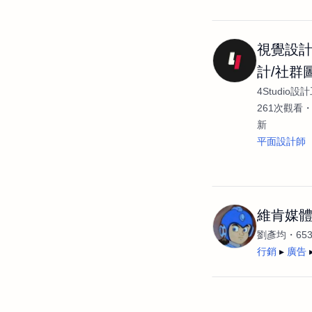
視覺設計
計/社群
4Studio設
261次觀看
新
平面設計師
維肯媒
劉彥均
65
行銷
廣告