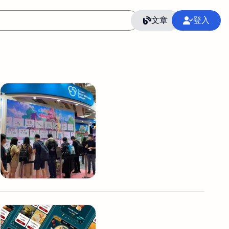
文章
登入
作
語言
整合行銷公關
冷凍空調安裝維修保養
SEO
CRM
GoogleAnalytics
整合行銷策略
接案
照片後製修圖
創業
Excel
CI醫學論文寫作投稿
Flutter
后期师酱汁
模渲染
Solidworks
插畫
攝影
設計
動畫製作
服務項目
室內設計裝修
st剪輯
品牌導航專家
3D製圖設計
影音剪輯