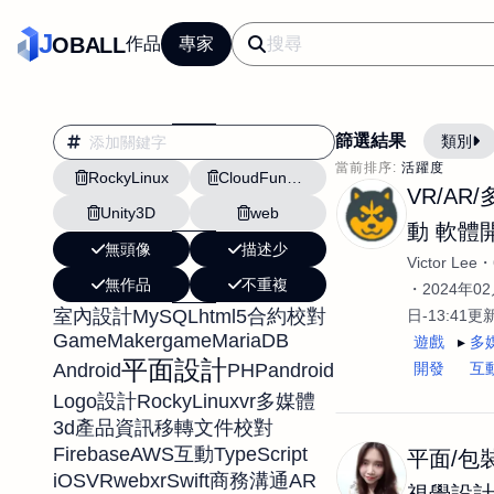
J
OBALL
作品
專家
篩選結果
類別
當前排序:
活躍度
RockyLinux
CloudFunctions
翻譯
行銷
VR/AR
Unity3D
web
影片剪輯
平面
動 軟體
無頭像
描述少
設計插畫
pt副業
Victor Lee
無作品
不重複
網站設計與架設
2024年02
MySQL
html5
室內設計
合約校對
日-13:41更
文案撰寫翻譯虛擬助
GameMaker
game
MariaDB
遊戲
多
DM傳單海報平面設
平面設計
Android
PHP
android
開發
互
插畫設計
APP
RockyLinux
vr
Logo設計
多媒體
3d
產品資訊移轉
文件校對
影音
戶外vlog
Firebase
AWS
TypeScript
互動
平面/包裝
iOS
VR
webxr
Swift
AR
商務溝通
視覺設