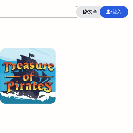
文章
登入
作
語言
整合行銷公關
冷凍空調安裝維修保養
SEO
CRM
GoogleAnalytics
整合行銷策略
接案
照片後製修圖
創業
Excel
CI醫學論文寫作投稿
Flutter
后期师酱汁
模渲染
Solidworks
插畫
攝影
設計
動畫製作
服務項目
室內設計裝修
st剪輯
品牌導航專家
3D製圖設計
影音剪輯