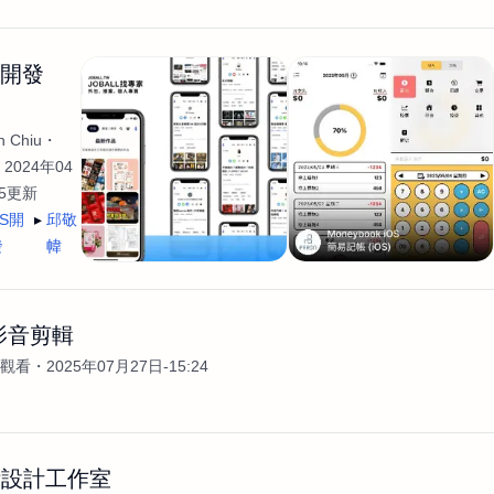
生開發
 Chiu
2024年04
35更新
OS開
邱敬
發
幃
影音剪輯
次觀看
2025年07月27日-15:24
術設計工作室