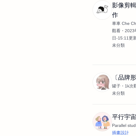
影像剪輯
作
車車 Che C
觀看
2023
日-15:11更
未分類
〔品牌
罐子
1k次
未分類
平行宇宙 Pa
Parallel stud
插畫設計