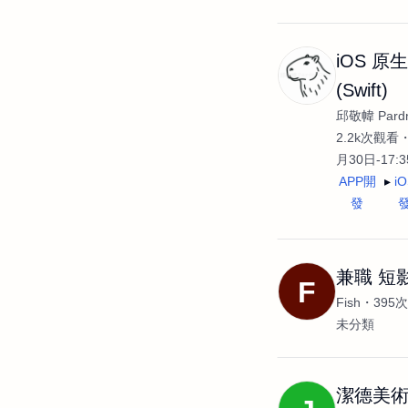
iOS 原
(Swift)
邱敬幃 Pardn
2.2k次觀看
月30日-17:
APP開
i
發
兼職 短
F
Fish
395
未分類
潔德美