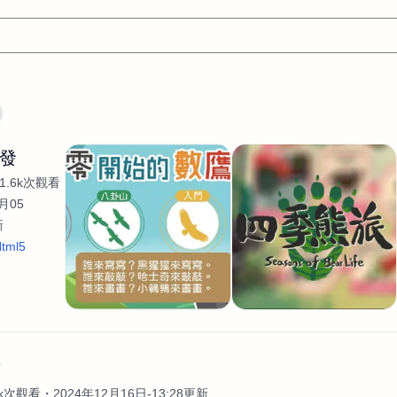
文案
AI應用
AI
網頁設計
軟體開發
網站架設網頁製
開發
設計
平面設計師
AI影片製作
P圖改圖修圖
廣告操作
1.6k次觀看
程式
商業攝影
廣告行銷服務
室內設計
網站開發
月05
新
WordPress網站架設與網站維護救援
生產設計
網頁製作
S
tml5
手
影像設計
視覺設計
自我介紹
業務外包
設計建
計
電商自媒體平面設計
長篇文案短
影片製作
長篇文案
開發
龔之聲
品牌設計
工程製圖
影像製作剪輯調色podca
產品設計
遊戲開發
網站架設
作
4k次觀看
2024年12月16日-13:28更新