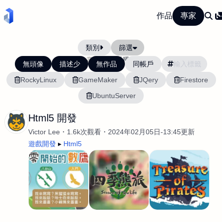
作品
專家
類別
篩選
當前排序:
活躍度
無頭像
描述少
無作品
同帳戶
RockyLinux
GameMaker
JQery
Firestore
UbuntuServer
Html5 開發
Victor Lee
1.6k次觀看
2024年02月05日-13:45更新
遊戲開發
Html5