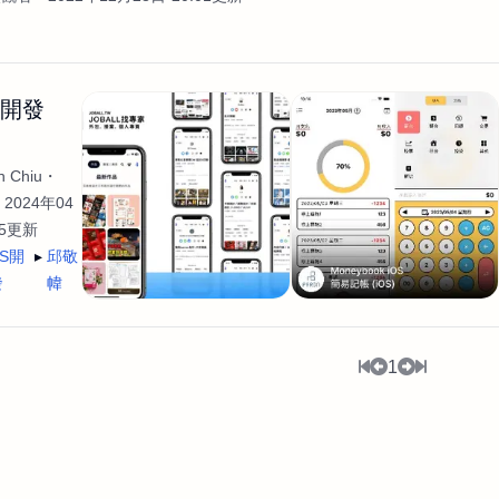
生開發
 Chiu
2024年04
35更新
OS開
邱敬
發
幃
1