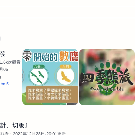
文案
AI應用
AI
網頁設計
軟體開發
網站架設網頁製
開發
設計
平面設計師
AI影片製作
P圖改圖修圖
廣告操作
1.6k次觀看
程式
商業攝影
廣告行銷服務
室內設計
網站開發
月05
新
WordPress網站架設與網站維護救援
生產設計
網頁製作
S
tml5
手
影像設計
視覺設計
自我介紹
業務外包
設計建
計
電商自媒體平面設計
長篇文案短
影片製作
長篇文案
開發
龔之聲
品牌設計
工程製圖
影像製作剪輯調色podca
產品設計
遊戲開發
網站架設
設計、切版〕
次觀看
2022年12月28日-20:01更新