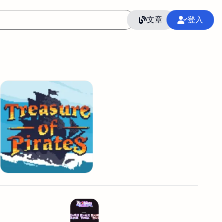
文章
登入
作
語言
整合行銷公關
冷凍空調安裝維修保養
SEO
CRM
GoogleAnalytics
整合行銷策略
接案
照片後製修圖
創業
Excel
CI醫學論文寫作投稿
Flutter
后期师酱汁
模渲染
Solidworks
插畫
攝影
設計
動畫製作
服務項目
室內設計裝修
st剪輯
品牌導航專家
3D製圖設計
影音剪輯