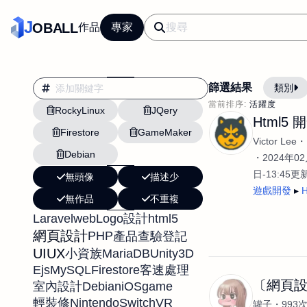
J
OBALL
作品
專家
篩選結果
類別
當前排序:
活躍度
RockyLinux
JQery
翻譯
行銷
Html5 
Firestore
GameMaker
影片剪輯
平面
Victor Lee
Debian
設計插畫
pt副業
2024年02
日-13:45更
無頭像
描述少
網站設計與架設
遊戲開發
H
無作品
不重複
文案撰寫翻譯虛擬助
Laravel
web
html5
Logo設計
DM傳單海報平面設
網頁設計
PHP
產品查驗登記
插畫設計
APP
UIUX
MariaDB
Unity3D
小資族
影音
戶外vlog
Ejs
MySQL
Firestore
客速處理
〔網頁
Debian
iOS
game
室內設計
NintendoSwitch
VR
輕裝修
罐子
993