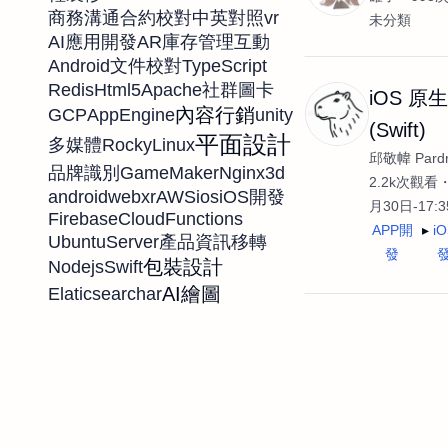
vr
商務溝通
合約校對
中英對照
未分類
AR
AI應用開發
庫存管理
互動
Android
TypeScript
文件校對
Redis
Html5
Apache
社群圖卡
iOS 原
內容行銷
GCP
AppEngine
unity
(Swift)
平面設計
RockyLinux
多媒體
邱敬幃 Pardn
GameMaker
Nginx
3d
品牌識別
2.2k次觀看
android
webxr
AWS
ios
iOS開發
月30日-17:
Firebase
CloudFunctions
APP開
i
UbuntuServer
產品資訊移轉
發
包裝設計
Nodejs
Swift
AI繪圖
Elaticsearch
ar