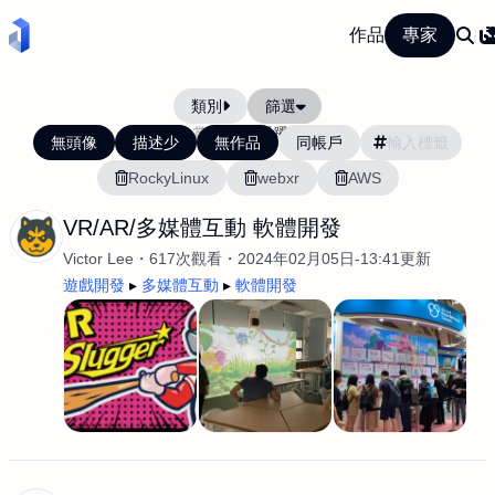
作品
專家
類別
篩選
當前排序:
活躍度
無頭像
描述少
無作品
同帳戶
RockyLinux
webxr
AWS
VR/AR/多媒體互動 軟體開發
Victor Lee
617次觀看
2024年02月05日-13:41更新
遊戲開發
多媒體互動
軟體開發