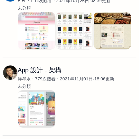
E.H.
1.1k次觀看
2021年10月26日-08:39更新
未分類
App 設計，架構
洋墨水
779次觀看
2021年11月01日-18:06更新
未分類