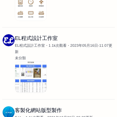
EL程式設計工作室
EL程式設計工作室
1.1k次觀看
2023年05月16日-11:07更
新
未分類
客製化網站版型製作