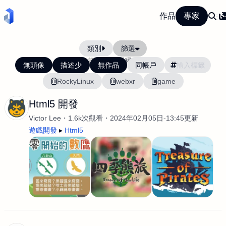
作品
專家
類別
篩選
當前排序:
活躍度
無頭像
描述少
無作品
同帳戶
RockyLinux
webxr
game
Html5 開發
Victor Lee
1.6k次觀看
2024年02月05日-13:45更新
遊戲開發
Html5