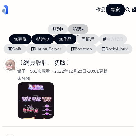
作品
專家
類別
篩選
當前排序:
活躍度
無頭像
描述少
無作品
同帳戶
Swift
UbuntuServer
Boostrap
RockyLinux
〔網頁設計、切版〕
罐子
981次觀看
2022年12月28日-20:01更新
未分類