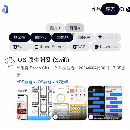
作品
專家
類別
篩選
當前排序:
活躍度
無頭像
描述少
無作品
同帳戶
Swift
UbuntuServer
GCP
showreels
iOS 原生開發 (Swift)
邱敬幃 Pardn Chiu
2.2k次觀看
2024年04月30日-17:35更
新
APP開發
iOS開發
邱敬幃