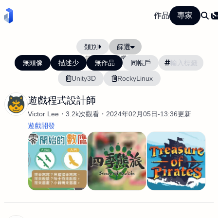
作品
專家
類別
篩選
當前排序:
活躍度
無頭像
描述少
無作品
同帳戶
Unity3D
RockyLinux
遊戲程式設計師
Victor Lee
3.2k次觀看
2024年02月05日-13:36更新
遊戲開發