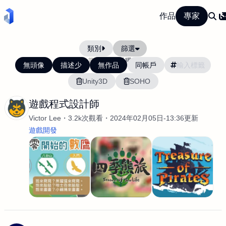
作品
專家
類別
篩選
當前排序:
活躍度
無頭像
描述少
無作品
同帳戶
Unity3D
SOHO
遊戲程式設計師
Victor Lee
3.2k次觀看
2024年02月05日-13:36更新
遊戲開發