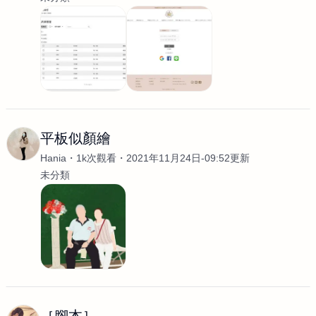
平板似顏繪
Hania
1k次觀看
2021年11月24日-09:52更新
未分類