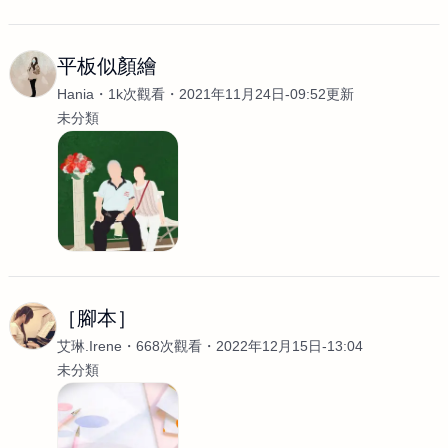
平板似顏繪
Hania
1k次觀看
2021年11月24日-09:52更新
未分類
［腳本］
艾琳.Irene
668次觀看
2022年12月15日-13:04
未分類