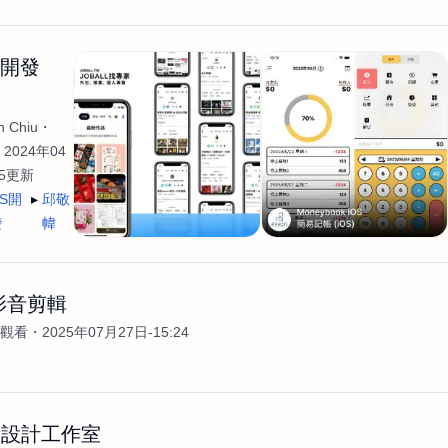
生開發
 Chiu
2024年04
35更新
OS開
邱敬
發
幃
影音剪輯
次觀看
2025年07月27日-15:24
術設計工作室