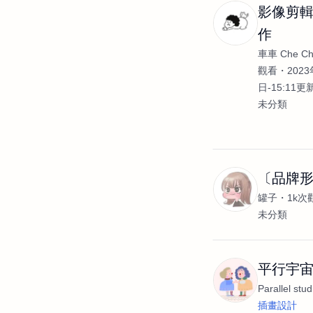
影像剪輯
作
車車 Che C
觀看
2023
日-15:11更
未分類
〔品牌
罐子
1k次
未分類
平行宇宙 Pa
Parallel stud
插畫設計