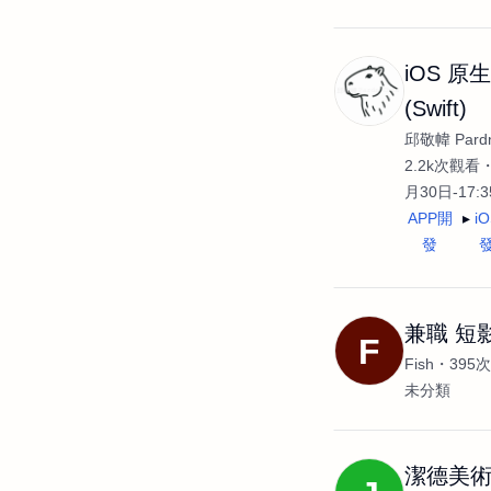
iOS 原
(Swift)
邱敬幃 Pardn
2.2k次觀看
月30日-17:
APP開
i
發
兼職 短
F
Fish
395
未分類
潔德美