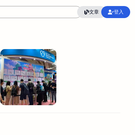
文章
登入
作
語言
整合行銷公關
冷凍空調安裝維修保養
SEO
CRM
GoogleAnalytics
整合行銷策略
接案
照片後製修圖
創業
Excel
CI醫學論文寫作投稿
Flutter
后期师酱汁
模渲染
Solidworks
插畫
攝影
設計
動畫製作
服務項目
室內設計裝修
st剪輯
品牌導航專家
3D製圖設計
影音剪輯