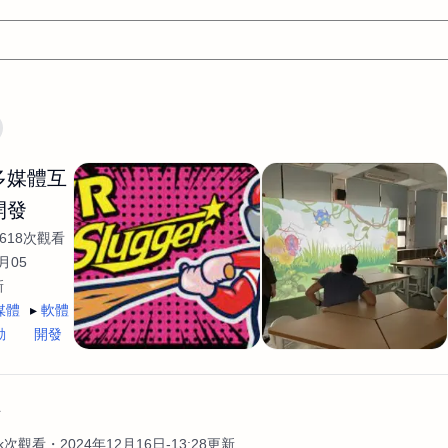
文案
AI應用
AI
網頁設計
軟體開發
網站架設網頁製
/多媒體互
設計
平面設計師
AI影片製作
P圖改圖修圖
廣告操作
開發
程式
商業攝影
廣告行銷服務
室內設計
網站開發
618次觀看
WordPress網站架設與網站維護救援
生產設計
網頁製作
S
月05
新
手
影像設計
視覺設計
自我介紹
業務外包
設計建
媒體
軟體
計
電商自媒體平面設計
長篇文案短
影片製作
長篇文案
動
開發
開發
龔之聲
品牌設計
工程製圖
影像製作剪輯調色podca
產品設計
遊戲開發
網站架設
作
4k次觀看
2024年12月16日-13:28更新