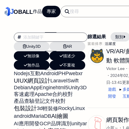
J
OBALL
作品
專家
篩選結果
類別
當前排序:
活躍度
Unity3D
AR
翻譯
行銷
VR/AR
無頭像
描述少
影片剪輯
平面
動 軟體
無作品
不重複
設計插畫
pt副業
Victor Lee
Nodejs
Android
PHP
webxr
互動
網站設計與架設
2024年02
UIUX
網頁設計
Laravel
Swift
日-13:41更
文案撰寫翻譯虛擬助
Debian
AppEngine
html5
Unity3D
遊戲
多
Apache
客速處理
合約校對
DM傳單海報平面設
開發
互
產品查驗登記
文件校對
插畫設計
APP
包裝設計
3d
RockyLinux
輕裝修
影音
戶外vlog
AI繪圖
android
MariaDB
網頁製
GCP
unity
ar
AI應用開發
品牌識別
小賀～
1.