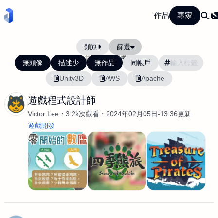
作品
專家
類別
篩選
當前排序:
活躍度
無頭像
描述少
無作品
同帳戶
Unity3D
AWS
Apache
遊戲程式設計師
Victor Lee
3.2k次觀看
2024年02月05日-13:36更新
遊戲開發