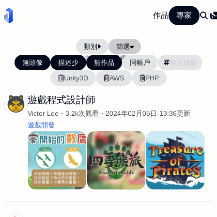
作品
專家
類別
篩選
當前排序:
活躍度
無頭像
描述少
無作品
同帳戶
Unity3D
AWS
PHP
遊戲程式設計師
Victor Lee
3.2k次觀看
2024年02月05日-13:36更新
遊戲開發