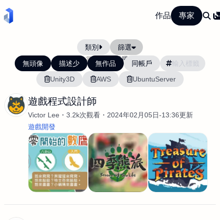
作品
專家
類別
篩選
當前排序:
活躍度
無頭像
描述少
無作品
同帳戶
Unity3D
AWS
UbuntuServer
遊戲程式設計師
Victor Lee
3.2k次觀看
2024年02月05日-13:36更新
遊戲開發