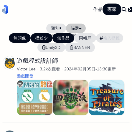
作品
專家
類別
篩選
當前排序:
活躍度
無頭像
描述少
無作品
同帳戶
Unity3D
BANNER
遊戲程式設計師
Victor Lee
3.2k次觀看
2024年02月05日-13:36更新
遊戲開發