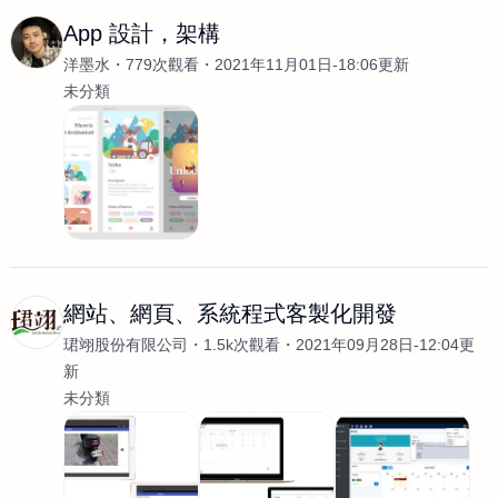
App 設計，架構
洋墨水
779次觀看
2021年11月01日-18:06更新
未分類
網站、網頁、系統程式客製化開發
珺翊股份有限公司
1.5k次觀看
2021年09月28日-12:04更
新
未分類