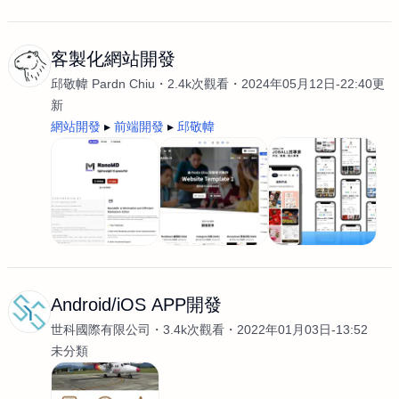
客製化網站開發
邱敬幃 Pardn Chiu
2.4k次觀看
2024年05月12日-22:40更
新
網站開發
前端開發
邱敬幃
Android/iOS APP開發
世科國際有限公司
3.4k次觀看
2022年01月03日-13:52
未分類