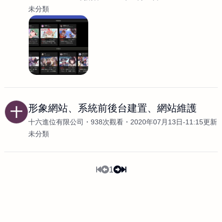
未分類
形象網站、系統前後台建置、網站維護
十
十六進位有限公司
938次觀看
2020年07月13日-11:15更新
未分類
1