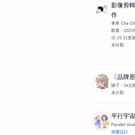
影像剪輯
作
車車 Che C
觀看
2023
日-15:11更
未分類
〔品牌
罐子
1k次
未分類
平行宇宙 Pa
Parallel stud
插畫設計