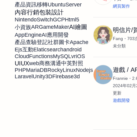
UbuntuServer
產品資訊移轉
網頁製作
內容行銷
包裝設計
NintendoSwitch
GCP
Html5
AI繪圖
AR
GameMaker
小資族
明信片/
AppEngine
AI應用開發
Fang
70
Apache
產品查驗登記
社群圖卡
未分類
Ejs
Elaticsearch
android
互動
CloudFunctions
MySQL
vr
iOS
UIUX
web
商務溝通
中英對照
遊戲 / A
PHP
MariaDB
RockyLinux
Nodejs
Laravel
Unity3D
Firebase
3d
Frannie
2
2024年02月2
更新
遊戲開發