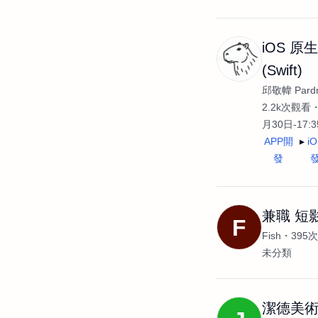
iOS 原
(Swift)
邱敬幃 Pardn
2.2k次觀看
月30日-17:
APP開
i
發
兼職 短
F
Fish
395
未分類
潔德美