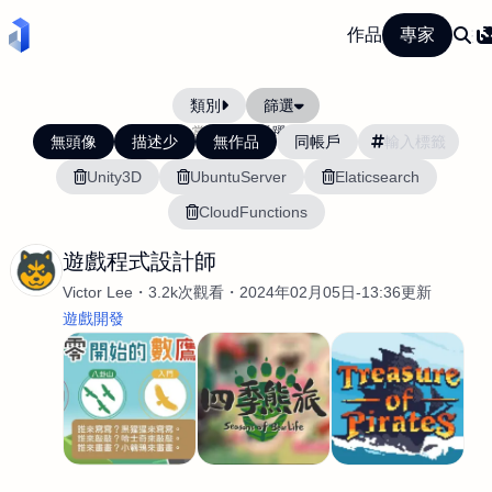
作品
專家
類別
篩選
當前排序:
活躍度
無頭像
描述少
無作品
同帳戶
Unity3D
UbuntuServer
Elaticsearch
CloudFunctions
遊戲程式設計師
Victor Lee
3.2k次觀看
2024年02月05日-13:36更新
遊戲開發