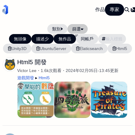
作品
專家
類別
篩選
當前排序:
活躍度
無頭像
描述少
無作品
同帳戶
Unity3D
UbuntuServer
Elaticsearch
Html5
Html5 開發
Victor Lee
1.6k次觀看
2024年02月05日-13:45更新
遊戲開發
Html5