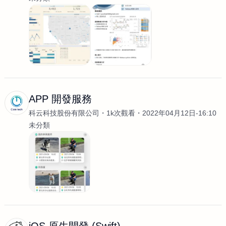
APP 開發服務
科云科技股份有限公司
1k次觀看
2022年04月12日-16:10
未分類