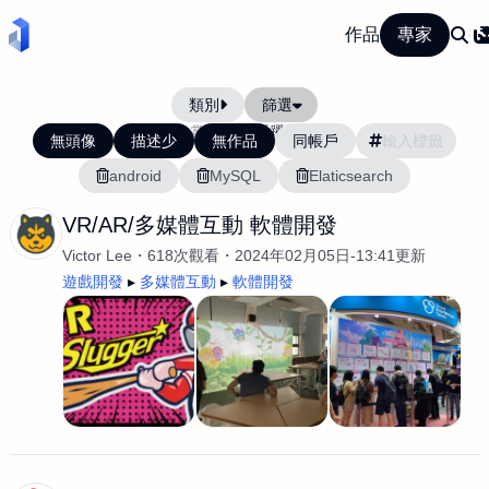
作品
專家
類別
篩選
當前排序:
活躍度
無頭像
描述少
無作品
同帳戶
android
MySQL
Elaticsearch
VR/AR/多媒體互動 軟體開發
Victor Lee
618次觀看
2024年02月05日-13:41更新
遊戲開發
多媒體互動
軟體開發