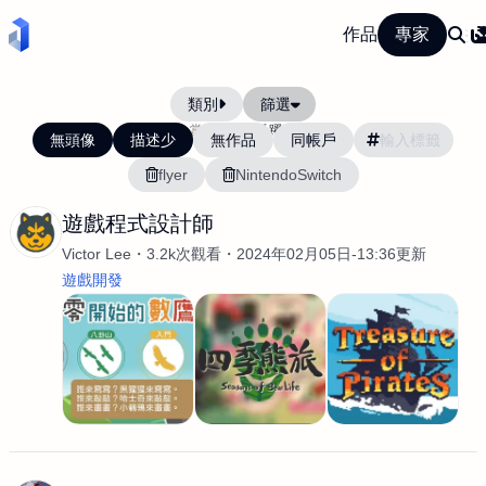
作品
專家
類別
篩選
當前排序:
活躍度
無頭像
描述少
無作品
同帳戶
flyer
NintendoSwitch
遊戲程式設計師
Victor Lee
3.2k次觀看
2024年02月05日-13:36更新
遊戲開發