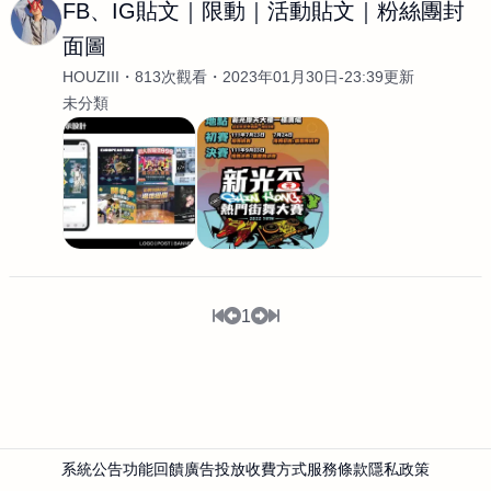
FB、IG貼文｜限動｜活動貼文｜粉絲團封
面圖
HOUZIII
813次觀看
2023年01月30日-23:39更新
未分類
1
系統公告
功能回饋
廣告投放
收費方式
服務條款
隱私政策