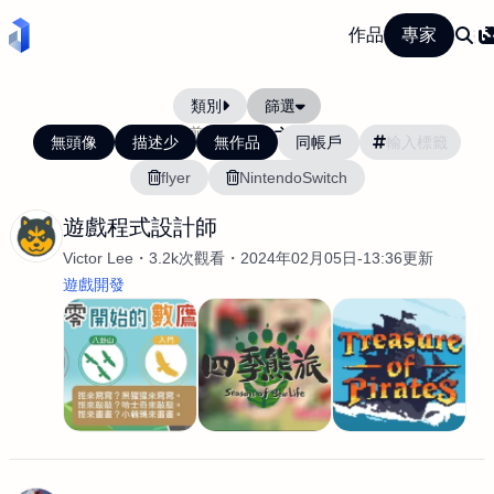
作品
專家
類別
篩選
當前排序:
最新
最舊
無頭像
描述少
無作品
同帳戶
flyer
NintendoSwitch
遊戲程式設計師
Victor Lee
3.2k次觀看
2024年02月05日-13:36更新
遊戲開發