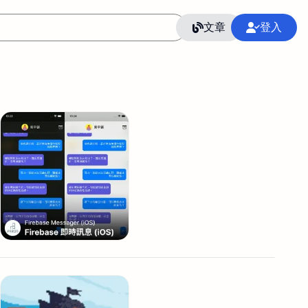
文章
登入
作
語言
整合行銷公關
冷凍空調安裝維修保養
SEO
CRM
GoogleAnalytics
整合行銷策略
接案
照片後製修圖
創業
Excel
CI醫學論文寫作投稿
Flutter
后期师酱汁
模渲染
Solidworks
插畫
攝影
設計
動畫製作
服務項目
室內設計裝修
st剪輯
品牌導航專家
3D製圖設計
影音剪輯