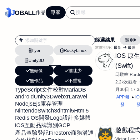
J
OBALL
作品
專家
篩選結果
類別
當前排序:
最新
最舊
flyer
RockyLinux
翻譯
行銷
iOS 原
Unity3D
影片剪輯
平面
(Swift)
無頭像
描述少
設計插畫
pt副業
邱敬幃 Pardn
無作品
不重複
網站設計與架設
2.2k次觀看
TypeScript
MariaDB
文件校對
月30日-17:
文案撰寫翻譯虛擬助
android
Unity3D
webxr
Laravel
APP開
i
DM傳單海報平面設
Nodejs
Ejs
庫存管理
發
NintendoSwitch
3d
html5
Html5
插畫設計
APP
Redis
iOS開發
Logo設計
多媒體
影音
戶外vlog
iOS
GCP
互動
品牌識別
遊戲程
Firestore
產品查驗登記
商務溝通
Victor Lee