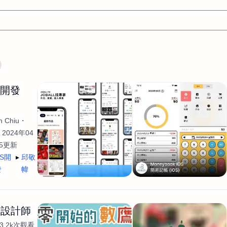
文案
AI應用
AI
網頁設計
軟體開發
網站架設網頁製
生開發
設計
平面設計師
AI影片製作
P圖改圖修圖
廣告操作
程式
商業攝影
廣告行銷服務
室內設計
網站開發
 Chiu
WordPress網站架設與網站維護救援
生產設計
網頁製作
S
2024年04
35更新
手
影像設計
視覺設計
自我介紹
業務外包
設計建
OS開
邱敬
計
電商自媒體平面設計
長篇文案短
影片製作
長篇文案
發
幃
開發
龔之聲
品牌設計
工程製圖
影像製作剪輯調色podca
產品設計
遊戲開發
網站架設
式設計師
3.2k次觀看