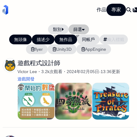
作品
專家
類別
篩選
當前排序:
活躍度
無頭像
描述少
無作品
同帳戶
flyer
Unity3D
AppEngine
遊戲程式設計師
Victor Lee
3.2k次觀看
2024年02月05日-13:36更新
遊戲開發