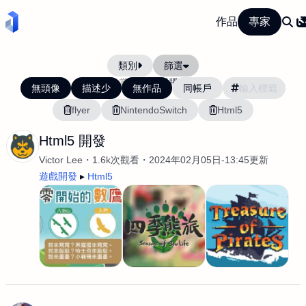
作品
專家
類別
篩選
當前排序:
活躍度
無頭像
描述少
無作品
同帳戶
flyer
NintendoSwitch
Html5
Html5 開發
Victor Lee
1.6k次觀看
2024年02月05日-13:45更新
遊戲開發
Html5