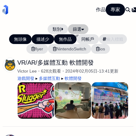
作品
專家
類別
篩選
當前排序:
活躍度
無頭像
描述少
無作品
同帳戶
flyer
NintendoSwitch
ios
VR/AR/多媒體互動 軟體開發
Victor Lee
628次觀看
2024年02月05日-13:41更新
遊戲開發
多媒體互動
軟體開發