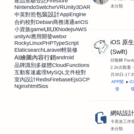
Firestore
產品查驗登記
未分類
NintendoSwitch
vr
VR
Unity3D
AR
包裝設計
AppEngine
中英對照
Debian
ar
iOS
合約校對
商務溝通
UIUX
game
Nodejs
AWS
小資族
unity
webxr
AI應用開發
iOS 原
RockyLinux
PHP
TypeScript
Elaticsearch
Laravel
輕裝修
(Swift)
AI繪圖
內容行銷
android
邱敬幃 Pardn
CloudFunctions
品牌識別
多媒體
2.2k次觀看
MySQL
互動
客速處理
文件校對
月30日-17:
Redis
Firebase
Ejs
GCP
室內設計
APP開
i
Nginx
html5
ios
發
網站設
卡美洛工作
未分類