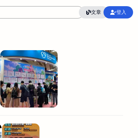
文章
登入
作
語言
整合行銷公關
冷凍空調安裝維修保養
SEO
CRM
GoogleAnalytics
整合行銷策略
接案
照片後製修圖
創業
Excel
CI醫學論文寫作投稿
Flutter
后期师酱汁
模渲染
Solidworks
插畫
攝影
設計
動畫製作
服務項目
室內設計裝修
st剪輯
品牌導航專家
3D製圖設計
影音剪輯