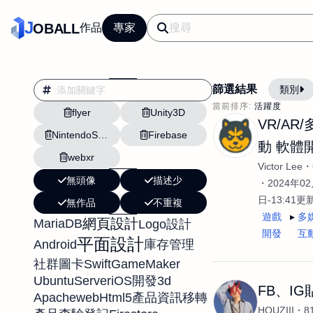
J
OBALL
作品
專家
篩選結果
類別
當前排序:
活躍度
flyer
Unity3D
翻譯
行銷
VR/AR
NintendoSwitch
Firebase
影片剪輯
平面
動 軟體
webxr
設計插畫
pt副業
Victor Lee
無頭像
描述少
網站設計與架設
2024年02
日-13:41更
無作品
不重複
文案撰寫翻譯虛擬助
遊戲
多
網頁設計
MariaDB
Logo設計
DM傳單海報平面設
開發
互
平面設計
Android
庫存管理
插畫設計
APP
Swift
GameMaker
社群圖卡
影音
戶外vlog
UbuntuServer
3d
iOS開發
FB、I
Apache
web
Html5
產品資訊移轉
HOUZIII
8