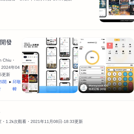
生開發
 Chiu
2024年04
35更新
OS開
邱敬
發
幃
計
室
1.2k次觀看
2021年11月08日-18:33更新