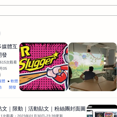
文案
AI應用
AI
網頁設計
軟體開發
網站架設網頁製
/多媒體互
設計
平面設計師
AI影片製作
P圖改圖修圖
廣告操作
開發
程式
商業攝影
廣告行銷服務
室內設計
網站開發
615次觀看
WordPress網站架設與網站維護救援
生產設計
網頁製作
S
月05
新
手
影像設計
視覺設計
自我介紹
業務外包
設計建
媒體
軟體
計
電商自媒體平面設計
長篇文案短
影片製作
長篇文案
動
開發
開發
龔之聲
品牌設計
工程製圖
影像製作剪輯調色podca
產品設計
遊戲開發
網站架設
G貼文｜限動｜活動貼文｜粉絲團封面圖
11次觀看
2023年01月30日-23:39更新