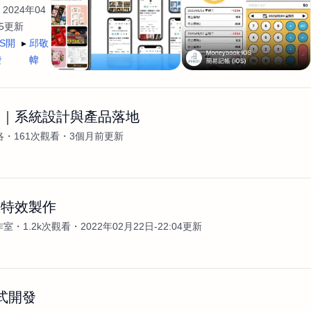
2024年04
35更新
OS開
邱敬
發
幃
發｜系統設計與產品落地
洛
161次觀看
3個月前更新
畫特效製作
作室
1.2k次觀看
2022年02月22日-22:04更新
程式開發