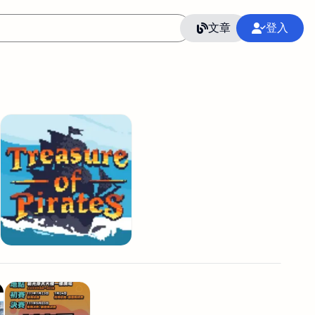
文章
登入
作
語言
整合行銷公關
冷凍空調安裝維修保養
SEO
CRM
GoogleAnalytics
整合行銷策略
接案
照片後製修圖
創業
Excel
CI醫學論文寫作投稿
Flutter
后期师酱汁
模渲染
Solidworks
插畫
攝影
設計
動畫製作
服務項目
室內設計裝修
st剪輯
品牌導航專家
3D製圖設計
影音剪輯