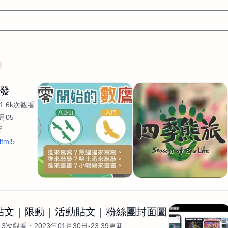
文案
AI應用
AI
網頁設計
軟體開發
網站架設網頁製
開發
設計
平面設計師
AI影片製作
P圖改圖修圖
廣告操作
1.6k次觀看
程式
商業攝影
廣告行銷服務
室內設計
網站開發
月05
新
WordPress網站架設與網站維護救援
生產設計
網頁製作
S
tml5
手
影像設計
視覺設計
自我介紹
業務外包
設計建
計
電商自媒體平面設計
長篇文案短
影片製作
長篇文案
開發
龔之聲
品牌設計
工程製圖
影像製作剪輯調色podca
產品設計
遊戲開發
網站架設
G貼文｜限動｜活動貼文｜粉絲團封面圖
13次觀看
2023年01月30日-23:39更新