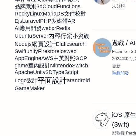
3d
CloudFunctions
品牌識別
未分類
RockyLinux
MariaDB
文件校對
Ejs
Laravel
PHP
AR
多媒體
webxr
Redis
AI應用開發
內容行銷
UbuntuServer
小資族
遊戲 / A
網頁設計
Nodejs
Elaticsearch
Swift
unity
Firestore
ios
web
Frannie
2
AppEngine
AWS
GCP
中英對照
2024年02月2
game
NintendoSwitch
室內設計
更新
Apache
Unity3D
TypeScript
遊戲開發
平面設計
ar
android
Logo設計
GameMaker
iOS 原
(Swift)
邱敬幃 Pardn