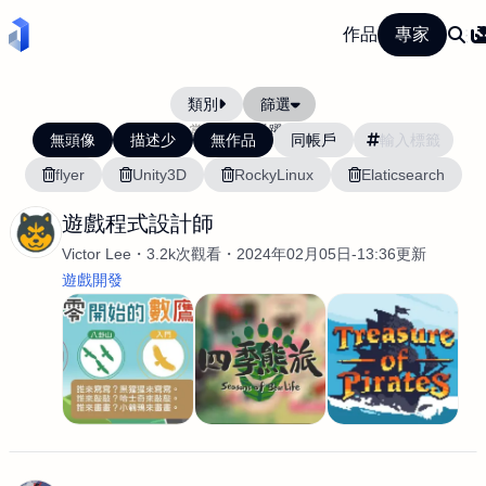
作品
專家
類別
篩選
當前排序:
活躍度
無頭像
描述少
無作品
同帳戶
flyer
Unity3D
RockyLinux
Elaticsearch
遊戲程式設計師
Victor Lee
3.2k次觀看
2024年02月05日-13:36更新
遊戲開發