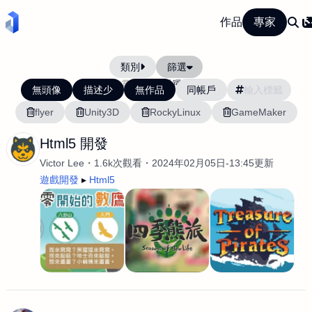
作品
專家
類別
篩選
當前排序:
活躍度
無頭像
描述少
無作品
同帳戶
flyer
Unity3D
RockyLinux
GameMaker
Html5 開發
Victor Lee
1.6k次觀看
2024年02月05日-13:45更新
遊戲開發
Html5