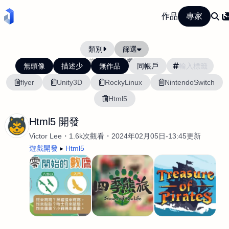
作品
專家
類別
篩選
當前排序:
活躍度
無頭像
描述少
無作品
同帳戶
flyer
Unity3D
RockyLinux
NintendoSwitch
Html5
Html5 開發
Victor Lee
1.6k次觀看
2024年02月05日-13:45更新
遊戲開發
Html5