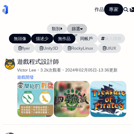
作品
專家
類別
篩選
當前排序:
活躍度
無頭像
描述少
無作品
同帳戶
flyer
Unity3D
RockyLinux
UIUX
遊戲程式設計師
Victor Lee
3.2k次觀看
2024年02月05日-13:36更新
遊戲開發