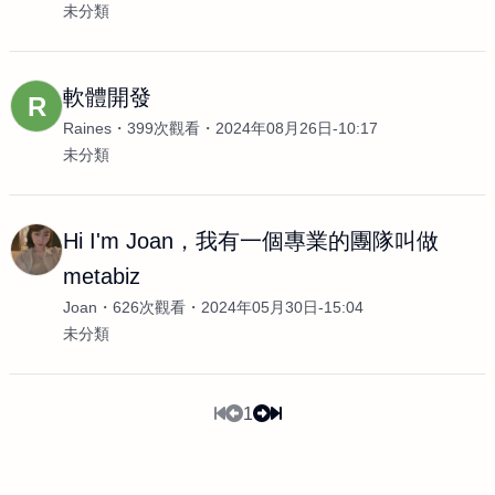
未分類
軟體開發
R
Raines
399次觀看
2024年08月26日-10:17
未分類
Hi I'm Joan，我有一個專業的團隊叫做
metabiz
Joan
626次觀看
2024年05月30日-15:04
未分類
1