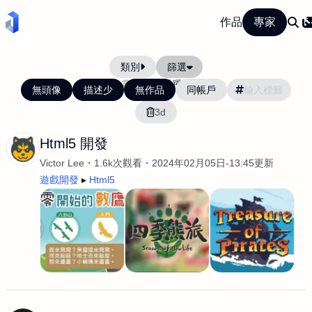
作品
專家
類別
篩選
當前排序:
活躍度
無頭像
描述少
無作品
同帳戶
3d
Html5 開發
Victor Lee
1.6k次觀看
2024年02月05日-13:45更新
遊戲開發
Html5